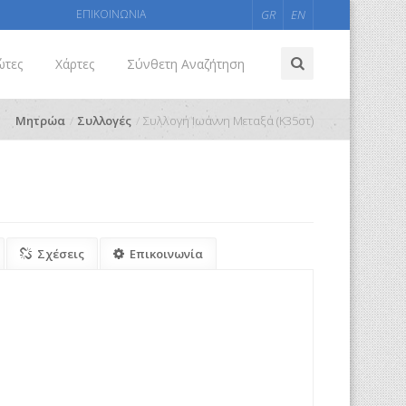
ΕΠΙΚΟΙΝΩΝΙΑ
GR
EN
ώτες
Χάρτες
Σύνθετη Αναζήτηση
Μητρώα
Συλλογές
Συλλογή Ιωάννη Μεταξά (Κ35στ)
Σχέσεις
Επικοινωνία