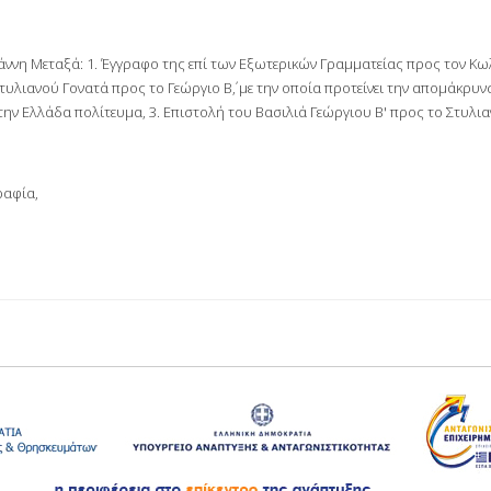
η Μεταξά: 1. Έγγραφο της επί των Εξωτερικών Γραμματείας προς τον Κωλ
υλιανού Γονατά προς το Γεώργιο Β΄, με την οποία προτείνει την απομάκρυν
την Ελλάδα πολίτευμα, 3. Επιστολή του Βασιλιά Γεώργιου Β' προς το Στυλι
ραφία,