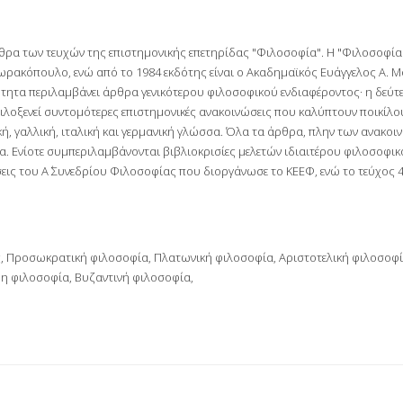
ρα των τευχών της επιστημονικής επετηρίδας "Φιλοσοφία". Η "Φιλοσοφία"
ρακόπουλο, ενώ από το 1984 εκδότης είναι ο Ακαδημαϊκός Ευάγγελος Α. Μο
ότητα περιλαμβάνει άρθρα γενικότερου φιλοσοφικού ενδιαφέροντος· η δεύτε
φιλοξενεί συντομότερες επιστημονικές ανακοινώσεις που καλύπτουν ποικίλ
ική, γαλλική, ιταλική και γερμανική γλώσσα. Όλα τα άρθρα, πλην των ανακ
σα. Ενίοτε συμπεριλαμβάνονται βιβλιοκρισίες μελετών ιδιαιτέρου φιλοσοφικ
σεις του Α΄ Συνεδρίου Φιλοσοφίας που διοργάνωσε το ΚΕΕΦ, ενώ το τεύχος 43
ς, Προσωκρατική φιλοσοφία, Πλατωνική φιλοσοφία, Αριστοτελική φιλοσοφία
η φιλοσοφία, Βυζαντινή φιλοσοφία,