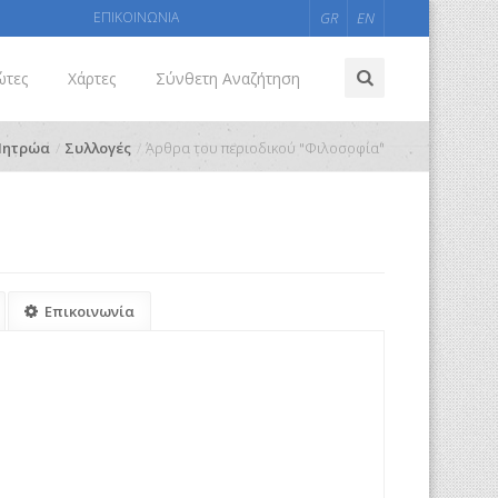
ΕΠΙΚΟΙΝΩΝΙΑ
GR
EN
ώτες
Χάρτες
Σύνθετη Αναζήτηση
ητρώα
Συλλογές
Άρθρα του περιοδικού "Φιλοσοφία"
Επικοινωνία