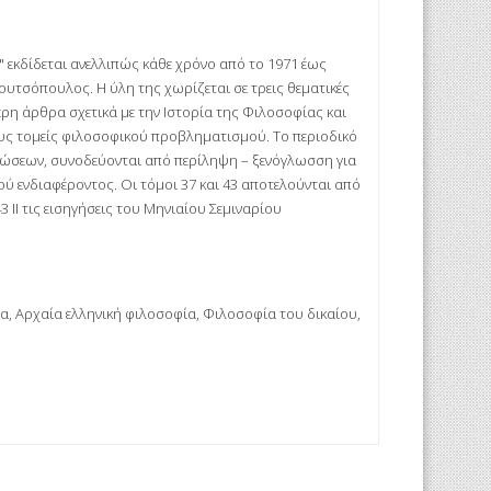
 εκδίδεται ανελλιπώς κάθε χρόνο από το 1971 έως
υτσόπουλος. Η ύλη της χωρίζεται σε τρεις θεματικές
ρη άρθρα σχετικά με την Ιστορία της Φιλοσοφίας και
ους τομείς φιλοσοφικού προβληματισμού. Το περιοδικό
οινώσεων, συνοδεύονται από περίληψη – ξενόγλωσση για
ού ενδιαφέροντος. Οι τόμοι 37 και 43 αποτελούνται από
 ΙΙ τις εισηγήσεις του Μηνιαίου Σεμιναρίου
, Αρχαία ελληνική φιλοσοφία, Φιλοσοφία του δικαίου,