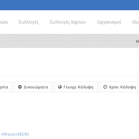
ρώα
Συλλογές
Συλλογές Χαρτών
Οργανισμοί
Ιδι
Μ
ησία
Δικαιώματα
Γεωγρ. Κάλυψη
Χρον. Κάλυψη
 Αθηνών (ΚΕΕΦ)