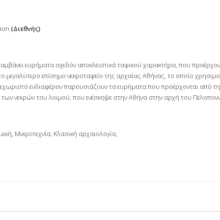
tion
(Διεθνής)
αμβάνει ευρήματα σχεδόν αποκλειστικά ταφικού χαρακτήρα, που προέρχον
το μεγαλύτερο επίσημο νεκροταφείο της αρχαίας Αθήνας, το οποίο χρησιμ
 ξεχωριστό ενδιαφέρον παρουσιάζουν τα ευρήματα που προέρχονται από τη 
 των νεκρών του λοιμού, που ενέσκηψε στην Αθήνα στην αρχή του Πελοποννη
μική, Μικροτεχνία, Κλασική αρχαιολογία,