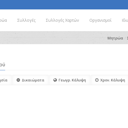
ρώα
Συλλογές
Συλλογές Χαρτών
Οργανισμοί
Ιδι
Μητρώα
κού
ησία
Δικαιώματα
Γεωγρ. Κάλυψη
Χρον. Κάλυψη