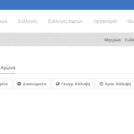
ρώα
Συλλογές
Συλλογές Χαρτών
Οργανισμοί
Ιδι
Μητρώα
Συλλ
 Αγώνα
ησία
Δικαιώματα
Γεωγρ. Κάλυψη
Χρον. Κάλυψη