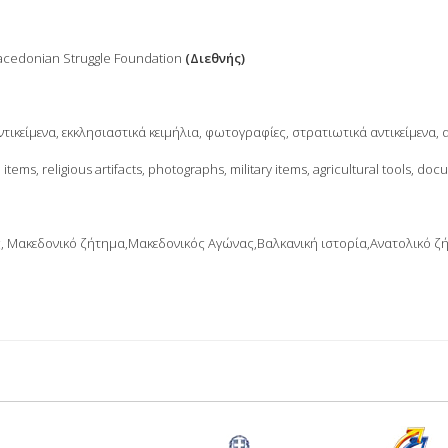
 Macedonian Struggle Foundation
(Διεθνής)
τικείμενα, εκκλησιαστικά κειμήλια, φωτογραφίες, στρατιωτικά αντικείμενα, 
ems, religious artifacts, photographs, military items, agricultural tools, doc
ς, Μακεδονικό ζήτημα,Μακεδονικός Αγώνας,Βαλκανική ιστορία,Ανατολικό ζ