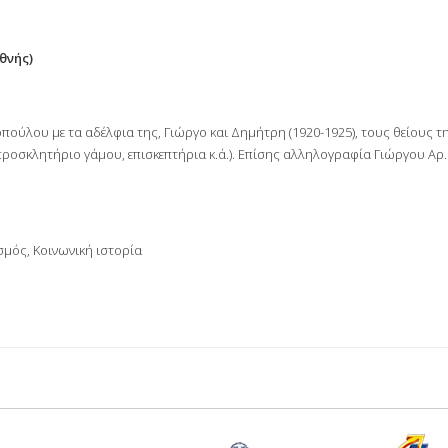
θνής)
πούλου με τα αδέλφια της, Γιώργο και Δημήτρη (1920-1925), τους θείους τ
προσκλητήριο γάμου, επισκεπτήρια κ.ά.). Επίσης αλληλογραφία Γιώργου Αρ
σμός, Κοινωνική ιστορία