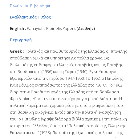
Γεννάδειος Βιβλιοθήκη
Εναλλακτικός Τίτλος
English :
Panayiotis Pipinelis Papers
(Διεθνής)
Περιγραφή
Greek :
Πολιτικός και πρωθυπουργός της Ελλάδας, ο Πιπινέλης
σπούδασε Νομικά και υπηρέτησε για πολλά χρόνια ως
διπλωμάτης σε διάφορες ελληνικές πρεσβείες και ως Πρέσβης
στη Βουδαπέστη (1936) και τη Σόφια (1940). Έγινε Υπουργός
Εξωτερικών κατά την περίοδο 1947-1950. Το 1952, ο Πιπινέλης
έγινε μόνιμος αντιπρόσωπος της Ελλάδας στο ΝΑΤΟ. Το 1963
διορίστηκε Πρωθυπουργός της Ελλάδας από τη βασίλισσα
Φρειδερίκη, θέση την οποία διατήρησε για μικρό διάστημα. Η
πολιτική καριέρα του χαρακτηρίστηκε από την αφοσίωσή του
στη βασιλική οικογένεια. Εκτός από την πολιτική ενασχόλησή
του, ο Πιπινέλης έγραψε διάφορα βιβλία σχετικά με την πολιτική
ιστορία της Ελλάδας, όπως τα "Πολιτική ιστορία της Ελληνικής
Επαναστάσεως" (1928), "Ιστορία της εξωτερικής πολιτικής της