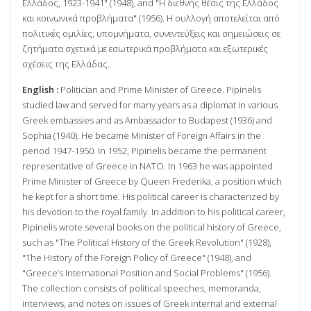
Ελλάδος, 1923-1941" (1948), and "Η διεθνής θέσις της Ελλάδος
και κοινωνικά προβλήματα" (1956). Η συλλογή αποτελείται από
πολιτικές ομιλίες, υπομνήματα, συνεντεύξεις και σημειώσεις σε
ζητήματα σχετικά με εσωτερικά προβλήματα και εξωτερικές
σχέσεις της Ελλάδας.
English :
Politician and Prime Minister of Greece. Pipinelis
studied law and served for many years as a diplomat in various
Greek embassies and as Ambassador to Budapest (1936) and
Sophia (1940). He became Minister of Foreign Affairs in the
period 1947-1950. In 1952, Pipinelis became the permanent
representative of Greece in NATO. In 1963 he was appointed
Prime Minister of Greece by Queen Frederika, a position which
he kept for a short time. His political career is characterized by
his devotion to the royal family. In addition to his political career,
Pipinelis wrote several books on the political history of Greece,
such as "The Political History of the Greek Revolution" (1928),
"The History of the Foreign Policy of Greece" (1948), and
"Greece’s International Position and Social Problems" (1956).
The collection consists of political speeches, memoranda,
interviews, and notes on issues of Greek internal and external