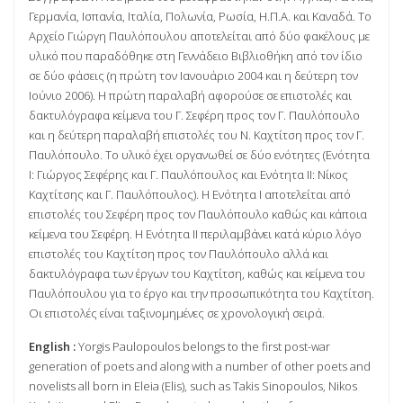
Γερμανία, Ισπανία, Ιταλία, Πολωνία, Ρωσία, Η.Π.Α. και Καναδά. Το
Αρχείο Γιώργη Παυλόπουλου αποτελείται από δύο φακέλους με
υλικό που παραδόθηκε στη Γεννάδειο Βιβλιοθήκη από τον ίδιο
σε δύο φάσεις (η πρώτη τον Ιανουάριο 2004 και η δεύτερη τον
Ιούνιο 2006). Η πρώτη παραλαβή αφορούσε σε επιστολές και
δακτυλόγραφα κείμενα του Γ. Σεφέρη προς τον Γ. Παυλόπουλο
και η δεύτερη παραλαβή επιστολές του Ν. Καχτίτση προς τον Γ.
Παυλόπουλο. Το υλικό έχει οργανωθεί σε δύο ενότητες (Ενότητα
Ι: Γιώργος Σεφέρης και Γ. Παυλόπουλος και Ενότητα ΙΙ: Νίκος
Καχτίτσης και Γ. Παυλόπουλος). Η Ενότητα Ι αποτελείται από
επιστολές του Σεφέρη προς τον Παυλόπουλο καθώς και κάποια
κείμενα του Σεφέρη. Η Ενότητα ΙΙ περιλαμβάνει κατά κύριο λόγο
επιστολές του Καχτίτση προς τον Παυλόπουλο αλλά και
δακτυλόγραφα των έργων του Καχτίτση, καθώς και κείμενα του
Παυλόπουλου για το έργο και την προσωπικότητα του Καχτίτση.
Οι επιστολές είναι ταξινομημένες σε χρονολογική σειρά.
English :
Yorgis Paulopoulos belongs to the first post-war
generation of poets and along with a number of other poets and
novelists all born in Eleia (Elis), such as Takis Sinopoulos, Nikos