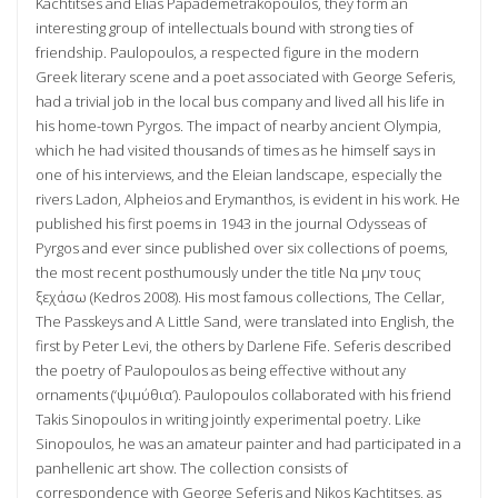
Kachtitses and Elias Papademetrakopoulos, they form an
interesting group of intellectuals bound with strong ties of
friendship. Paulopoulos, a respected figure in the modern
Greek literary scene and a poet associated with George Seferis,
had a trivial job in the local bus company and lived all his life in
his home-town Pyrgos. The impact of nearby ancient Olympia,
which he had visited thousands of times as he himself says in
one of his interviews, and the Eleian landscape, especially the
rivers Ladon, Alpheios and Erymanthos, is evident in his work. He
published his first poems in 1943 in the journal Odysseas of
Pyrgos and ever since published over six collections of poems,
the most recent posthumously under the title Να μην τους
ξεχάσω (Kedros 2008). His most famous collections, The Cellar,
The Passkeys and A Little Sand, were translated into English, the
first by Peter Levi, the others by Darlene Fife. Seferis described
the poetry of Paulopoulos as being effective without any
ornaments (‘ψιμύθια’). Paulopoulos collaborated with his friend
Takis Sinopoulos in writing jointly experimental poetry. Like
Sinopoulos, he was an amateur painter and had participated in a
panhellenic art show. The collection consists of
correspondence with George Seferis and Nikos Kachtitses, as