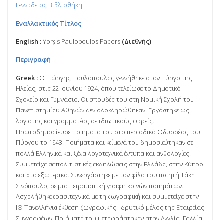
Γεννάδειος Βιβλιοθήκη
Εναλλακτικός Τίτλος
English :
Yorgis Paulopoulos Papers
(Διεθνής)
Περιγραφή
Greek :
Ο Γιώργης Παυλόπουλος γεννήθηκε στον Πύργο της
Ηλείας, στις 22 Ιουνίου 1924, όπου τελείωσε το Δημοτικό
Σχολείο και Γυμνάσιο. Οι σπουδές του στη Νομική Σχολή του
Πανεπιστημίου Αθηνών δεν ολοκληρώθηκαν. Εργάστηκε ως
λογιστής και γραμματέας σε ιδιωτικούς φορείς.
Πρωτοδημοσίευσε ποιήματά του στο περιοδικό Οδυσσέας του
Πύργου το 1943. Ποιήματα και κείμενά του δημοσιεύτηκαν σε
πολλά Ελληνικά και ξένα λογοτεχνικά έντυπα και ανθολογίες.
Συμμετείχε σε πολιτιστικές εκδηλώσεις στην Ελλάδα, στην Κύπρο
και στο εξωτερικό. Συνεργάστηκε με τον φίλο του ποιητή Τάκη
Σινόπουλο, σε μια πειραματική γραφή κοινών ποιημάτων.
Ασχολήθηκε ερασιτεχνικά με τη ζωγραφική και συμμετείχε στην
ΙΘ΄ Πανελλήνια έκθεση ζωγραφικής. Ιδρυτικό μέλος της Εταιρείας
Συγγραφέων. Ποιήματά του μεταφράστηκαν στην Αγγλία, Γαλλία,