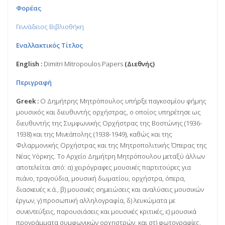
Φορέας
Γεννάδειος Βιβλιοθήκη
Εναλλακτικός Τίτλος
English :
Dimitri Mitropoulos Papers
(Διεθνής)
Περιγραφή
Greek :
Ο Δημήτρης Μητρόπουλος υπήρξε παγκοσμίου φήμης
μουσικός και διευθυντής ορχήστρας, ο οποίος υπηρέτησε ως
διευθυντής της Συμφωνικής Ορχήστρας της Βοστώνης (1936-
1938) και της Μινεάπολης (1938-1949), καθώς και της
Φιλαρμονικής Ορχήστρας και της Μητροπολιτικής Όπερας της
Νέας Υόρκης. Το Αρχείο Δημήτρη Μητρόπουλου μεταξύ άλλων
αποτελείται από: α) χειρόγραφες μουσικές παρτιτούρες για
πιάνο, τραγούδια, μουσική δωματίου, ορχήστρα, όπερα,
διασκευές κ.ά., β) μουσικές σημειώσεις και αναλύσεις μουσικών
έργων, γ) προσωπική αλληλογραφία, δ) λευκώματα με
συνεντεύξεις, παρουσιάσεις και μουσικές κριτικές, ε) μουσικά
προγράμματα συμφωνικών ορχηστρών, και στ) φωτογραφίες.