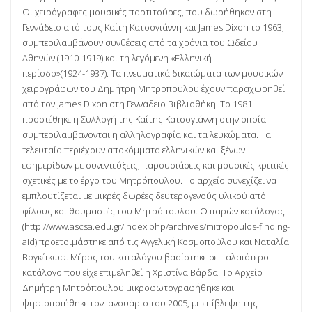
Οι χειρόγραφες μουσικές παρτιτούρες, που δωρήθηκαν στη
Γεννάδειο από τους Καίτη Κατσογιάννη και James Dixon το 1963,
συμπεριλαμβάνουν συνθέσεις από τα χρόνια του Ωδείου
Αθηνών (1910-­1919) και τη λεγόμενη «Ελληνική
περίοδο»(1924­-1937). Τα πνευματικά δικαιώματα των μουσικών
χειρογράφων του Δημήτρη Μητρόπουλου έχουν παραχωρηθεί
από τον James Dixon στη Γεννάδειο Βιβλιοθήκη. Το 1981
προστέθηκε η Συλλογή της Καίτης Κατσογιάννη στην οποία
συμπεριλαμβάνονται η αλληλογραφία και τα λευκώματα. Τα
τελευταία περιέχουν αποκόμματα ελληνικών και ξένων
εφημερίδων με συνεντεύξεις, παρουσιάσεις και μουσικές κριτικές
σχετικές με το έργο του Μητρόπουλου. Το αρχείο συνεχίζει να
εμπλουτίζεται με μικρές δωρέες δευτερογενούς υλικού από
φίλους και θαυμαστές του Μητρόπουλου. Ο παρών κατάλογος
(http://www.ascsa.edu.gr/index.php/archives/mitropoulos-finding-
aid) προετοιμάστηκε από τις Αγγελική Κοσμοπούλου και Ναταλία
Βογκέικωφ. Μέρος του καταλόγου βασίστηκε σε παλαιότερο
κατάλογο που είχε επιμεληθεί η Χριστίνα Βάρδα. Το Αρχείο
Δημήτρη Μητρόπουλου μικροφωτογραφήθηκε και
ψηφιοποιήθηκε τον Ιανουάριο του 2005, με επίβλεψη της