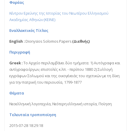
Φορέας
Κέντρον Ερεύνης της Ιστορίας του Νεωτέρου Ελληνισμού
Ακαδημίας Αθηνών (KEINE)
Εναλλακτικός Τίτλος
English :
Dionysios Solomos Papers
(Διεθνής)
Περιγραφή
Greek :
Το Αρχείο περιλαμβάνει δύο τμήματα: 1) Αυτόγραφα και
αντίγραφα έργων, επιστολές κ.λπ. - περίπου 1880 2) Συλλογή
εγγράφων Σολωμού και της οικογένειάς του σχετικών με τη δίκη
για την πατρική του περιουσία, 1799-1877
Θέματα
Νεοελληνική λογοτεχνία, Νεότερη ελληνική ιστορία, Ποίηση
Τελευταία τροποποίηση
2015-07-28 18:29:18