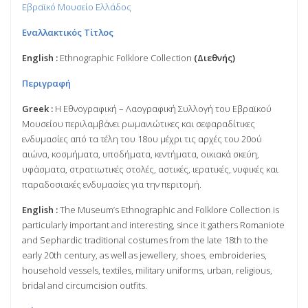
Εβραϊκό Μουσείο Ελλάδος
Εναλλακτικός Τίτλος
English :
Ethnographic Folklore Collection
(Διεθνής)
Περιγραφή
Greek :
Η Εθνογραφική – Λαογραφική Συλλογή του Εβραϊκού
Μουσείου περιλαμβάνει ρωμανιώτικες και σεφαραδίτικες
ενδυμασίες από τα τέλη του 18ου μέχρι τις αρχές του 20ού
αιώνα, κοσμήματα, υποδήματα, κεντήματα, οικιακά σκεύη,
υφάσματα, στρατιωτικές στολές, αστικές, ιερατικές, νυφικές και
παραδοσιακές ενδυμασίες για την περιτομή.
English :
The Museum’s Ethnographic and Folklore Collection is
particularly important and interesting, since it gathers Romaniote
and Sephardic traditional costumes from the late 18th to the
early 20th century, as well as jewellery, shoes, embroideries,
household vessels, textiles, military uniforms, urban, religious,
bridal and circumcision outfits.